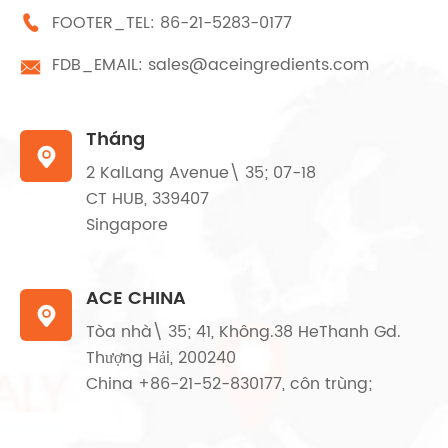
FOOTER_TEL:
86-21-5283-0177

FDB_EMAIL:
sales@aceingredients.com

Tháng

2 KalLang Avenue\ 35; 07-18
CT HUB, 339407
Singapore
ACE CHINA

Tòa nhà\ 35; 41, Không.38 HeThanh Gd.
Thượng Hải, 200240
China +86-21-52-830177, côn trùng;