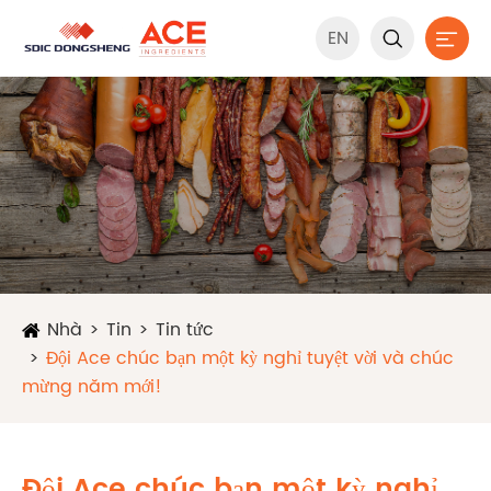
EN


Nhà
Tin
Tin tức
Đội Ace chúc bạn một kỳ nghỉ tuyệt vời và chúc
mừng năm mới!
Đội Ace chúc bạn một kỳ nghỉ