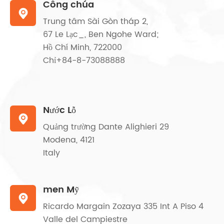
Công chúa

Trung tâm Sài Gòn tháp 2,
67 Le Lạc_, Ben Ngohe Ward;
Hồ Chí Minh, 722000
Chỉ+84-8-73088888
Nước Lỗ

Quảng trường Dante Alighieri 29
Modena, 4121
Italy
men Mỹ

Ricardo Margain Zozaya 335 Int A Piso 4
Valle del Campiestre