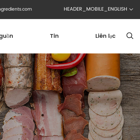
HEADER_MOBILE_ENGLISH
ngredients.com

guồn
Tin
Liên lạc
