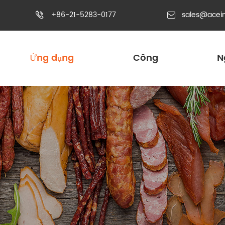
+86-21-5283-0177
sales@acei


Ứng dụng
Công
N