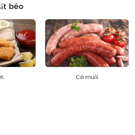
ất béo
t.
Cá muối