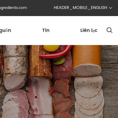
HEADER_MOBILE_ENGLISH
ngredients.com

guồn
Tin
Liên lạc
