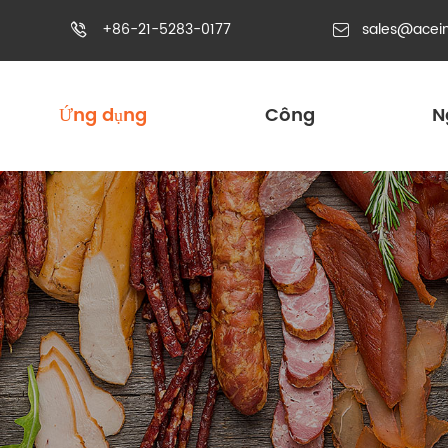
+86-21-5283-0177
sales@acei


Ứng dụng
Công
N