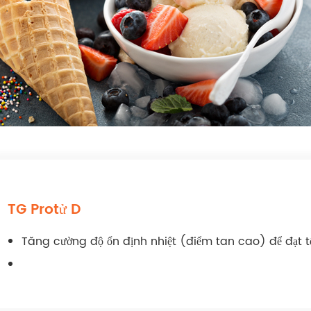
TG Protử D
Tăng cường độ ổn định nhiệt (điểm tan cao) để đạt 