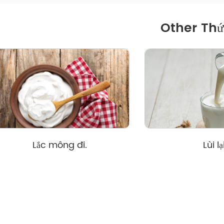
Other Th
Lắc mông đi.
Lùi lạ