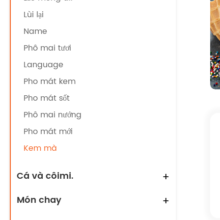
Lùi lại
Name
Phô mai tươi
Language
Pho mát kem
Pho mát sốt
Phô mai nướng
Pho mát mới
Kem mà
Cá và côimi.
+
Món chay
+