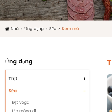
Nhà
Ứng dụng
Sữa
Kem mà
Ứng dụng
T
Thịt
+
Sữa
-
Đặt yoga
Lắc mông đi.