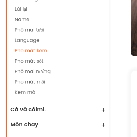
Lùi lại
Name
Phô mai tươi
Language
Pho mát kem
Pho mát sốt
Phô mai nướng
Pho mát mới
Kem mà
Cá và côimi.
+
Món chay
+