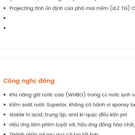
Projecting tính ổn định của phô mai mềm (d.Z TG) 
Công nghệ đông
Khả năng giữ nước cao (WHBO) trong cả nước lạnh 
Kiểm soát nước Superior, không có hành vi sponsy be
stable in acid, trung lập, and ki-quặc điều kiện pH
Hiệu ứng làm phim tuyệt vời, hiệu ứng đông hóa chất
Thành phần sợi rau quả cải tạo tốt hơn