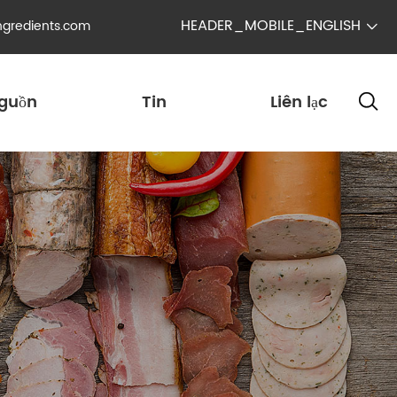
HEADER_MOBILE_ENGLISH
ngredients.com

guồn
Tin
Liên lạc
