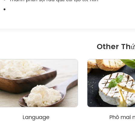
Other Th
Language
Phô mai 