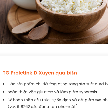
TG Proletink D Xuyên qua biển
Các sản phẩm chi tiết ứng dụng tăng sản suất curd b
hoàn thiện việc giữ nước và làm giảm syneresis
Để hoàn thiện cấu trúc, sự ổn định và cắt giảm sản p
(v.v. ít 8262;dầu đang tan pho-mát)