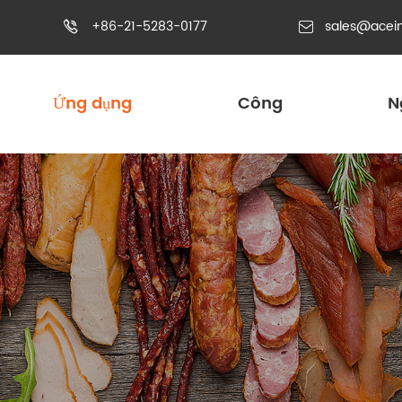
+86-21-5283-0177
sales@acei


Ứng dụng
Công
N