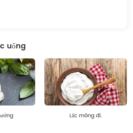
ức uống
nướng
Lắc mông đi.