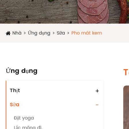
Nhà
Ứng dụng
Sữa
Pho mát kem
Ứng dụng
T
Thịt
+
Sữa
-
Đặt yoga
Lắc mông đi.