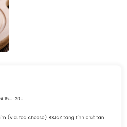
ởi 15=-20=.
hẩm (v.d. fea cheese) BSJdZ tăng tính chất tan