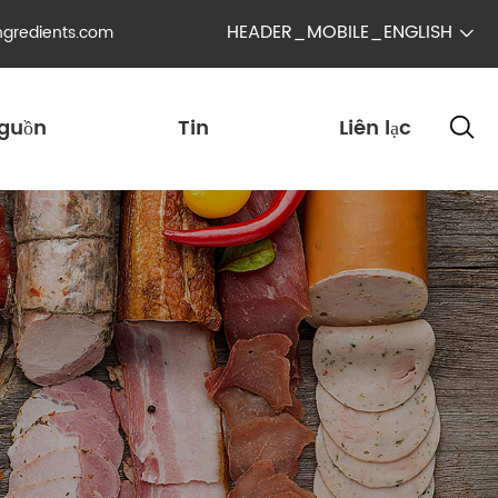
HEADER_MOBILE_ENGLISH
ngredients.com

guồn
Tin
Liên lạc
