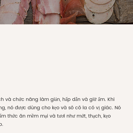
ích và chức năng làm giản, hấp dẫn và giữ ẩm. Khi
g, nó được dùng cho kẹo và sô cô la có vị giác. Nó
ẩm thức ăn mềm mại và tươi như mứt, thạch, kẹo
p.