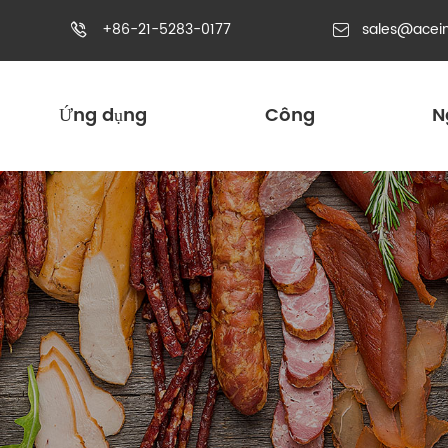
+86-21-5283-0177
sales@acei


Ứng dụng
Công
N