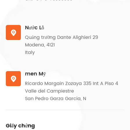
Nước Lỗ

Quảng trường Dante Alighieri 29
Modena, 4121
Italy
men Mỹ

Ricardo Margain Zozaya 335 Int A Piso 4
Valle del Campiestre
San Pedro Garza Garcia, N
Giấy chứng