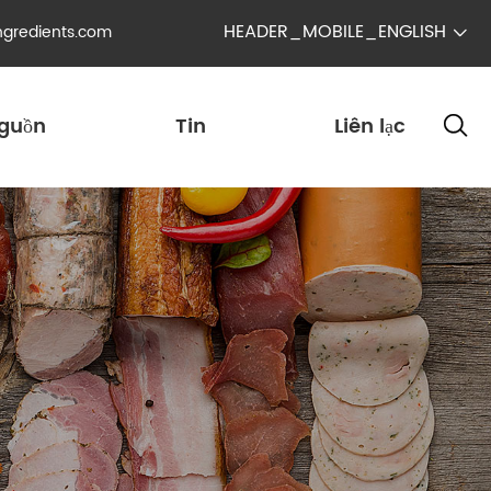
HEADER_MOBILE_ENGLISH
ngredients.com

guồn
Tin
Liên lạc
