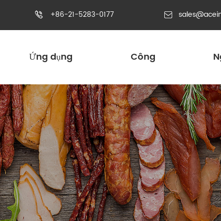
+86-21-5283-0177
sales@acei


Ứng dụng
Công
N