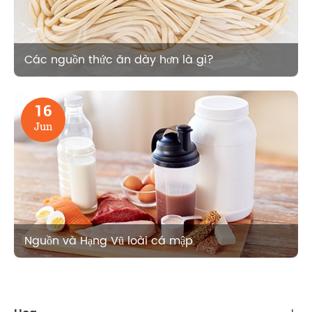
Các nguồn thức ăn dày hơn là gì?
16
Jun
Nguồn và Hạng Vũ loài cá mập