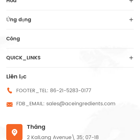
Hoa

Ứng dụng

Công
QUICK_LINKS

Liên lạc
FOOTER_TEL:
86-21-5283-0177

FDB_EMAIL:
sales@aceingredients.com

Tháng

2 KalLang Avenue\ 35; 07-18