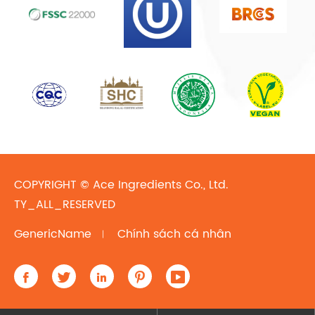
COPYRIGHT ©
Ace Ingredients Co., Ltd.
TY_ALL_RESERVED
GenericName
Chính sách cá nhân




