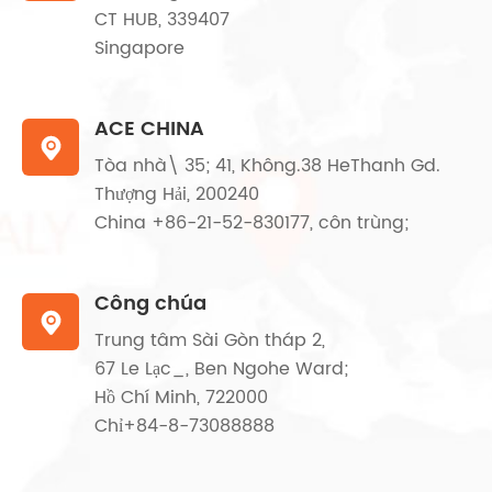
CT HUB, 339407
Singapore
ACE CHINA

Tòa nhà\ 35; 41, Không.38 HeThanh Gd.
Thượng Hải, 200240
China +86-21-52-830177, côn trùng;
Công chúa

Trung tâm Sài Gòn tháp 2,
67 Le Lạc_, Ben Ngohe Ward;
Hồ Chí Minh, 722000
Chỉ+84-8-73088888