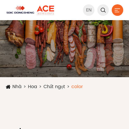
EN


Nhà
Hoa
Chất ngọt
color