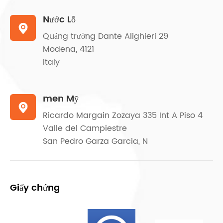
Nước Lỗ

Quảng trường Dante Alighieri 29
Modena, 4121
Italy
men Mỹ

Ricardo Margain Zozaya 335 Int A Piso 4
Valle del Campiestre
San Pedro Garza Garcia, N
Giấy chứng